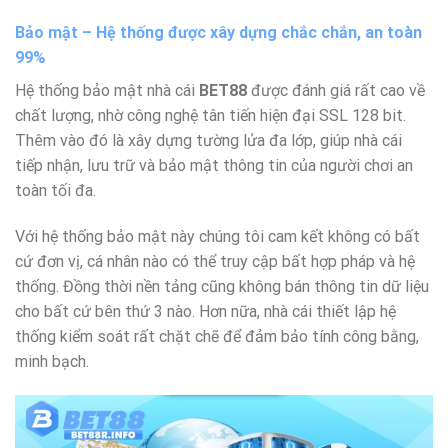
Bảo mật – Hệ thống được xây dựng chắc chắn, an toàn
99%
Hệ thống bảo mật nhà cái
BET88
được đánh giá rất cao về
chất lượng, nhờ công nghệ tân tiến hiện đại SSL 128 bit.
Thêm vào đó là xây dựng tường lửa đa lớp, giúp nhà cái
tiếp nhận, lưu trữ và bảo mật thông tin của người chơi an
toàn tối đa.
Với hệ thống bảo mật này chúng tôi cam kết không có bất
cứ đơn vị, cá nhân nào có thể truy cập bất hợp pháp và hệ
thống. Đồng thời nền tảng cũng không bán thông tin dữ liệu
cho bất cứ bên thứ 3 nào. Hơn nữa, nhà cái thiết lập hệ
thống kiểm soát rất chặt chẽ để đảm bảo tính công bằng,
minh bạch.