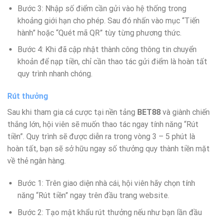
Bước 3: Nhập số điểm cần gửi vào hệ thống trong
khoảng giới hạn cho phép. Sau đó nhấn vào mục “Tiến
hành” hoặc “Quét mã QR” tùy từng phương thức.
Bước 4: Khi đã cập nhật thành công thông tin chuyển
khoản để nạp tiền, chỉ cần thao tác gửi điểm là hoàn tất
quy trình nhanh chóng.
Rút thưởng
Sau khi tham gia cá cược tại nền tảng
BET88
và giành chiến
thắng lớn, hội viên sẽ muốn thao tác ngay tính năng “Rút
tiền”. Quy trình sẽ được diễn ra trong vòng 3 – 5 phút là
hoàn tất, bạn sẽ sở hữu ngay số thưởng quy thành tiền mặt
về thẻ ngân hàng.
Bước 1: Trên giao diện nhà cái, hội viên hãy chọn tính
năng “Rút tiền” ngay trên đầu trang website.
Bước 2: Tạo mật khẩu rút thưởng nếu như bạn lần đầu