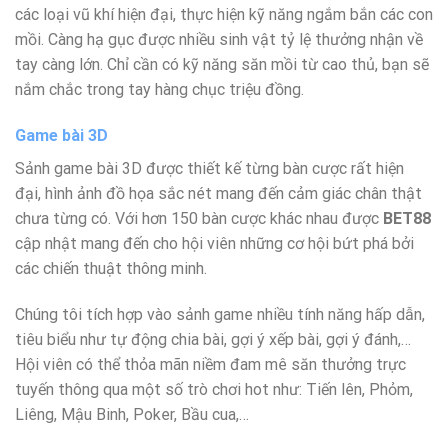
các loại vũ khí hiện đại, thực hiện kỹ năng ngắm bắn các con
mồi. Càng hạ gục được nhiều sinh vật tỷ lệ thưởng nhận về
tay càng lớn. Chỉ cần có kỹ năng săn mồi từ cao thủ, bạn sẽ
nắm chắc trong tay hàng chục triệu đồng.
Game bài 3D
Sảnh game bài 3D được thiết kế từng bàn cược rất hiện
đại, hình ảnh đồ họa sắc nét mang đến cảm giác chân thật
chưa từng có. Với hơn 150 bàn cược khác nhau được
BET88
cập nhật mang đến cho hội viên những cơ hội bứt phá bởi
các chiến thuật thông minh.
Chúng tôi tích hợp vào sảnh game nhiều tính năng hấp dẫn,
tiêu biểu như tự động chia bài, gợi ý xếp bài, gợi ý đánh,…
Hội viên có thể thỏa mãn niềm đam mê săn thưởng trực
tuyến thông qua một số trò chơi hot như: Tiến lên, Phỏm,
Liêng, Mậu Binh, Poker, Bầu cua,…