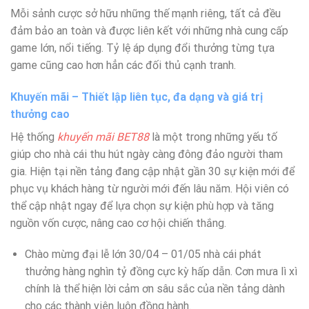
Mỗi sảnh cược sở hữu những thế mạnh riêng, tất cả đều
đảm bảo an toàn và được liên kết với những nhà cung cấp
game lớn, nổi tiếng. Tỷ lệ áp dụng đổi thưởng từng tựa
game cũng cao hơn hẳn các đối thủ cạnh tranh.
Khuyến mãi – Thiết lập liên tục, đa dạng và giá trị
thưởng cao
Hệ thống
khuyến mãi BET88
là một trong những yếu tố
giúp cho nhà cái thu hút ngày càng đông đảo người tham
gia. Hiện tại nền tảng đang cập nhật gần 30 sự kiện mới để
phục vụ khách hàng từ người mới đến lâu năm. Hội viên có
thể cập nhật ngay để lựa chọn sự kiện phù hợp và tăng
nguồn vốn cược, nâng cao cơ hội chiến thắng.
Chào mừng đại lễ lớn 30/04 – 01/05 nhà cái phát
thưởng hàng nghìn tỷ đồng cực kỳ hấp dẫn. Cơn mưa lì xì
chính là thể hiện lời cảm ơn sâu sắc của nền tảng dành
cho các thành viên luôn đồng hành.