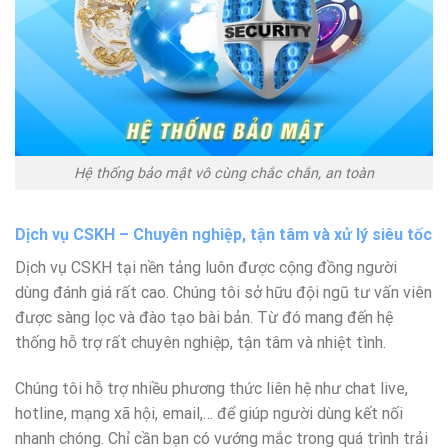
Hệ thống bảo mật vô cùng chắc chắn, an toàn
Dịch vụ CSKH – Chuyên nghiệp, tận tâm và xử lý siêu tốc
Dịch vụ CSKH tại nền tảng luôn được cộng đồng người
dùng đánh giá rất cao. Chúng tôi sở hữu đội ngũ tư vấn viên
được sàng lọc và đào tạo bài bản. Từ đó mang đến hệ
thống hỗ trợ rất chuyên nghiệp, tận tâm và nhiệt tình.
Chúng tôi hỗ trợ nhiều phương thức liên hệ như chat live,
hotline, mạng xã hội, email,… để giúp người dùng kết nối
nhanh chóng. Chỉ cần bạn có vướng mắc trong quá trình trải