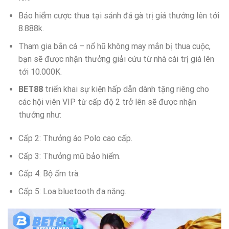
Bảo hiểm cược thua tại sảnh đá gà trị giá thưởng lên tới
8.888k.
Tham gia bắn cá – nổ hũ không may mắn bị thua cuộc,
bạn sẽ được nhận thưởng giải cứu từ nhà cái trị giá lên
tới 10.000K.
BET88
triển khai sự kiện hấp dẫn dành tặng riêng cho
các hội viên VIP từ cấp độ 2 trở lên sẽ được nhận
thưởng như:
Cấp 2: Thưởng áo Polo cao cấp.
Cấp 3: Thưởng mũ bảo hiểm.
Cấp 4: Bộ ấm trà.
Cấp 5: Loa bluetooth đa năng.