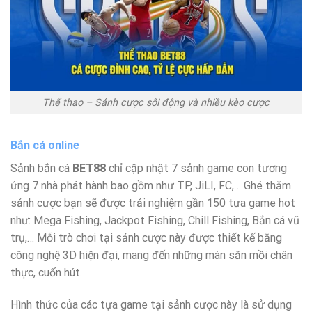
Thể thao – Sảnh cược sôi động và nhiều kèo cược
Bắn cá online
Sảnh bắn cá
BET88
chỉ cập nhật 7 sảnh game con tương
ứng 7 nhà phát hành bao gồm như TP, JiLI, FC,… Ghé thăm
sảnh cược bạn sẽ được trải nghiệm gần 150 tưa game hot
như: Mega Fishing, Jackpot Fishing, Chill Fishing, Bắn cá vũ
trụ,… Mỗi trò chơi tại sảnh cược này được thiết kế bằng
công nghệ 3D hiện đại, mang đến những màn săn mồi chân
thực, cuốn hút.
Hình thức của các tựa game tại sảnh cược này là sử dụng