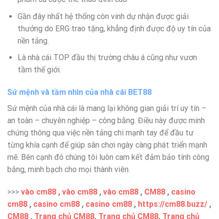
Gần đây nhất hệ thống còn vinh dự nhận được giải
thưởng do ERG trao tặng, khẳng định được độ uy tín của
nền tảng.
Là nhà cái TOP đầu thị trường châu á cũng như vươn
tầm thế giới.
Sứ mệnh và tầm nhìn của nhà cái BET88
Sứ mệnh của nhà cái là mang lại không gian giải trí uy tín –
an toàn – chuyên nghiệp – công bằng. Điều này được minh
chứng thông qua việc nền tảng chi mạnh tay để đầu tư
từng khía cạnh để giúp sân chơi ngày càng phát triển mạnh
mẽ. Bên cạnh đó chúng tôi luôn cam kết đảm bảo tính công
bằng, minh bạch cho mọi thành viên.
>>>
vào cm88
,
vào cm88
,
vào cm88
,
CM88
,
casino
cm88
,
casino cm88
,
casino cm88
,
https://cm88.buzz/
,
CM88
,
Trang chủ CM88
,
Trang chủ CM88
,
Trang chủ