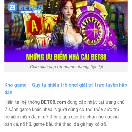
Giao dịch nạp rút nhanh chóng, tiện lợi
Kho game – Quy tụ nhiều trò chơi giải trí trực tuyến hấp
dẫn
Hiện tại hệ thống
BET88.com
đang cập nhật tại trang chủ
7 sảnh game khác nhau. Người dùng có thể thỏa sức trải
nghiệm niềm đam mê thông qua các trò chơi như casino,
bắn cá, nổ hũ, game bài, thể thao, đá gà hay xổ số.