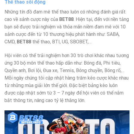
Thể thao sôi động
Những tín đồ đam mê thể thao luôn có những đánh giá rất
cao về sảnh cược này của
BET88
. Hiện tại, đến với nền tảng
bạn sẽ được trải nghiệm và thỏa mãn niềm đam mê với 10
sảnh cược đến từ 10 thương hiệu phát hành như: SABA,
CMD,
BET88
thể thao, BTI, UG, SBOBET,…
Hội viên có thể trải nghiệm hơn 30 trò chơi khác nhau tương
ứng 30 bộ môn thể thao hấp dẫn như: Bóng đá, Phi tiêu,
Quyền anh, Bơi lội, Đua xe, Tennis, Bóng chuyền, Bóng rổ,…
Mỗi ngày chúng tôi cập nhật hàng trăm kèo cược khác nhau
từ những mùa giải lớn thế giới. Đặc biệt bảng kèo luôn
được cập nhật sớm từ 3 – 7 ngày để hội viên có thể nắm
bắt thông tin, nâng cao tỷ lệ thắng lớn.