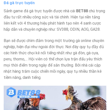
Đá gà trực tuyến
Sảnh game đá gà trực tuyến được nhà cái
BET88
chú trọng
đầu tư rất nhiều công sức và tài chính. Hiện tại nền tảng
liên kết với 4 thương hiệu phát hành tạo nên 4 sanh cược
hấp dẫn và chuyên nghiệp như: SV388, ODIN, AOG, GA28.
Bạn sẽ được chìm đắm trong một trường gà online chuyên
nghiệp, hiện đại như ngoài đời thực. Nơi đây quy tụ đầy đủ
các hình thức chọi kê nổi tiếng nhất như gà đòn, gà cựa,
peru, thomo,… Hội viên có thể chọn lựa trận đấu yêu thích
mọi thời điểm trong ngày để săn thưởng. Bởi nhà cái cập
nhật hàng trăm cuộc chiến mỗi ngày, quy tụ nhiều thần kê
tiềm năng, danh tiếng.