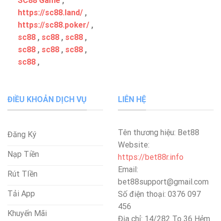
SC88 Game
,
https://sc88.land/
,
https://sc88.poker/
,
sc88
,
sc88
,
sc88
,
sc88
,
sc88
,
sc88
,
sc88
,
ĐIỀU KHOẢN DỊCH VỤ
LIÊN HỆ
Tên thương hiệu: Bet88
Đăng Ký
Website:
Nạp Tiền
https://bet88r.info
Email:
Rút TIền
bet88support@gmail.com
Tải App
Số điện thoại: 0376 097
456
Khuyến Mãi
Địa chỉ: 14/282 To 36 Hẻm