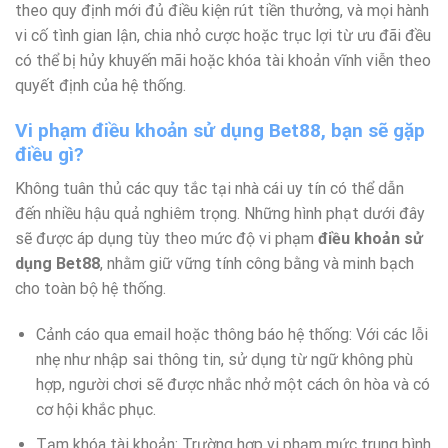
theo quy định mới đủ điều kiện rút tiền thưởng, và mọi hành
vi cố tình gian lận, chia nhỏ cược hoặc trục lợi từ ưu đãi đều
có thể bị hủy khuyến mãi hoặc khóa tài khoản vĩnh viễn theo
quyết định của hệ thống.
Vi phạm điều khoản sử dụng Bet88, bạn sẽ gặp
điều gì?
Không tuân thủ các quy tắc tại nhà cái uy tín có thể dẫn
đến nhiều hậu quả nghiêm trọng. Những hình phạt dưới đây
sẽ được áp dụng tùy theo mức độ vi phạm
điều khoản sử
dụng Bet88
, nhằm giữ vững tính công bằng và minh bạch
cho toàn bộ hệ thống.
Cảnh cáo qua email hoặc thông báo hệ thống: Với các lỗi
nhẹ như nhập sai thông tin, sử dụng từ ngữ không phù
hợp, người chơi sẽ được nhắc nhở một cách ôn hòa và có
cơ hội khắc phục.
Tạm khóa tài khoản: Trường hợp vi phạm mức trung bình