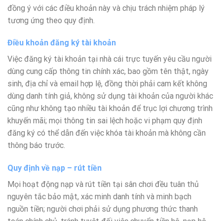
đồng ý với các điều khoản này và chịu trách nhiệm pháp lý
tương ứng theo quy định.
Điều khoản đăng ký tài khoản
Việc đăng ký tài khoản tại nhà cái trực tuyến yêu cầu người
dùng cung cấp thông tin chính xác, bao gồm tên thật, ngày
sinh, địa chỉ và email hợp lệ, đồng thời phải cam kết không
dùng danh tính giả, không sử dụng tài khoản của người khác
cũng như không tạo nhiều tài khoản để trục lợi chương trình
khuyến mãi; mọi thông tin sai lệch hoặc vi phạm quy định
đăng ký có thể dẫn đến việc khóa tài khoản mà không cần
thông báo trước.
Quy định về nạp – rút tiền
Mọi hoạt động nạp và rút tiền tại sân chơi đều tuân thủ
nguyên tắc bảo mật, xác minh danh tính và minh bạch
nguồn tiền; người chơi phải sử dụng phương thức thanh