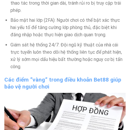
thao tác trong thời gian dài, tránh rủi ro bị truy cập trái
phép.
Bảo mật hai lớp (2FA): Người chơi có thể bật xác thực
hai yếu tố để tăng cường lớp phòng thủ, đặc biệt khi
đăng nhập hoặc thực hiện giao dịch quan trọng.
Giám sát hệ thống 24/7: Đội ngũ kỹ thuật của nhà cái
trực tuyến luôn theo dõi hệ thống liên tục để phát hiện,
xử lý sớm mọi dấu hiệu bất thường hoặc nguy cơ bị tấn
công.
Các điểm “vàng” trong điều khoản Bet88 giúp
bảo vệ người chơi