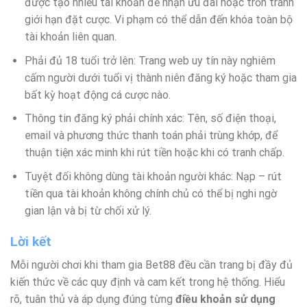
được tạo nhiều tài khoản để nhận ưu đãi hoặc trốn tránh
giới hạn đặt cược. Vi phạm có thể dẫn đến khóa toàn bộ
tài khoản liên quan.
Phải đủ 18 tuổi trở lên: Trang web uy tín này nghiêm
cấm người dưới tuổi vị thành niên đăng ký hoặc tham gia
bất kỳ hoạt động cá cược nào.
Thông tin đăng ký phải chính xác: Tên, số điện thoại,
email và phương thức thanh toán phải trùng khớp, để
thuận tiện xác minh khi rút tiền hoặc khi có tranh chấp.
Tuyệt đối không dùng tài khoản người khác: Nạp – rút
tiền qua tài khoản không chính chủ có thể bị nghi ngờ
gian lận và bị từ chối xử lý.
Lời kết
Mỗi người chơi khi tham gia Bet88 đều cần trang bị đầy đủ
kiến thức về các quy định và cam kết trong hệ thống. Hiểu
rõ, tuân thủ và áp dụng đúng từng
điều khoản sử dụng