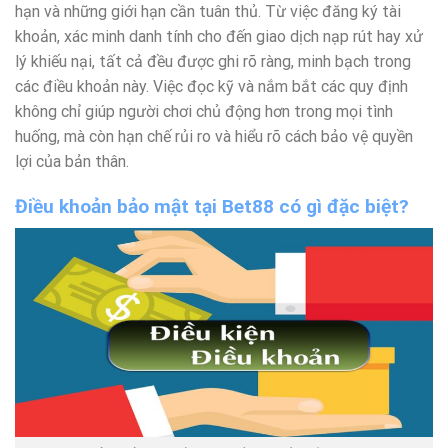
hạn và những giới hạn cần tuân thủ. Từ việc đăng ký tài
khoản, xác minh danh tính cho đến giao dịch nạp rút hay xử
lý khiếu nại, tất cả đều được ghi rõ ràng, minh bạch trong
các điều khoản này. Việc đọc kỹ và nắm bắt các quy định
không chỉ giúp người chơi chủ động hơn trong mọi tình
huống, mà còn hạn chế rủi ro và hiểu rõ cách bảo vệ quyền
lợi của bản thân.
Điều khoản bảo mật tại Bet88 có gì đặc biệt?