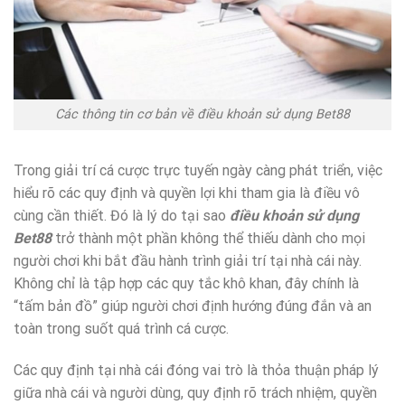
Các thông tin cơ bản về điều khoản sử dụng Bet88
Trong giải trí cá cược trực tuyến ngày càng phát triển, việc
hiểu rõ các quy định và quyền lợi khi tham gia là điều vô
cùng cần thiết. Đó là lý do tại sao
điều khoản sử dụng
Bet88
trở thành một phần không thể thiếu dành cho mọi
người chơi khi bắt đầu hành trình giải trí tại nhà cái này.
Không chỉ là tập hợp các quy tắc khô khan, đây chính là
“tấm bản đồ” giúp người chơi định hướng đúng đắn và an
toàn trong suốt quá trình cá cược.
Các quy định tại nhà cái đóng vai trò là thỏa thuận pháp lý
giữa nhà cái và người dùng, quy định rõ trách nhiệm, quyền