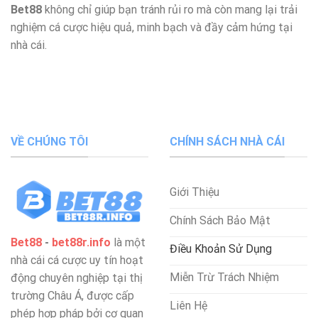
Bet88
không chỉ giúp bạn tránh rủi ro mà còn mang lại trải
nghiệm cá cược hiệu quả, minh bạch và đầy cảm hứng tại
nhà cái.
VỀ CHÚNG TÔI
CHÍNH SÁCH NHÀ CÁI
Giới Thiệu
Chính Sách Bảo Mật
Bet88
-
bet88r.info
là một
Điều Khoản Sử Dụng
nhà cái cá cược uy tín hoạt
Miễn Trừ Trách Nhiệm
động chuyên nghiệp tại thị
trường Châu Á, được cấp
Liên Hệ
phép hợp pháp bởi cơ quan