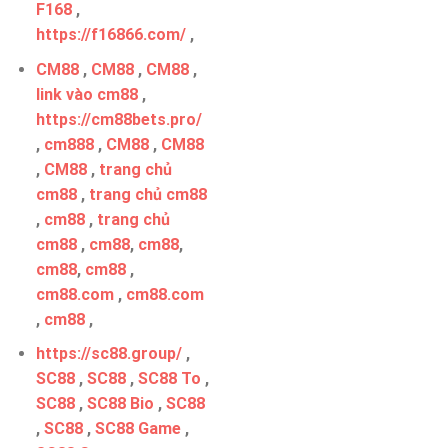
F168
,
https://f16866.com/
,
CM88
,
CM88
,
CM88
,
link vào cm88
,
https://cm88bets.pro/
,
cm888
,
CM88
,
CM88
,
CM88
,
trang chủ
cm88
,
trang chủ cm88
,
cm88
,
trang chủ
cm88
,
cm88
,
cm88
,
cm88
,
cm88
,
cm88.com
,
cm88.com
,
cm88
,
https://sc88.group/
,
SC88
,
SC88
,
SC88 To
,
SC88
,
SC88 Bio
,
SC88
,
SC88
,
SC88 Game
,