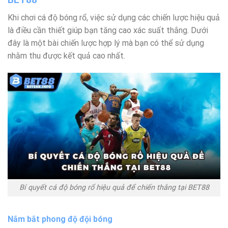
Khi chơi cá độ bóng rổ, việc sử dụng các chiến lược hiệu quả
là điều cần thiết giúp bạn tăng cao xác suất thắng. Dưới
đây là một bài chiến lược hợp lý mà bạn có thể sử dụng
nhằm thu được kết quả cao nhất.
Bí quyết cá độ bóng rổ hiệu quả để chiến thắng tại BET88
Nắm bắt phong độ đội bóng