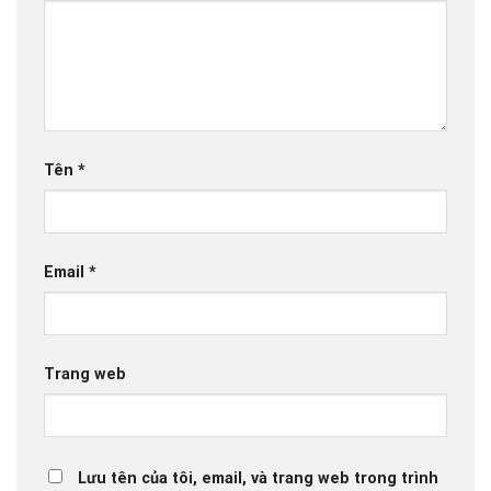
Tên
*
Email
*
Trang web
Lưu tên của tôi, email, và trang web trong trình